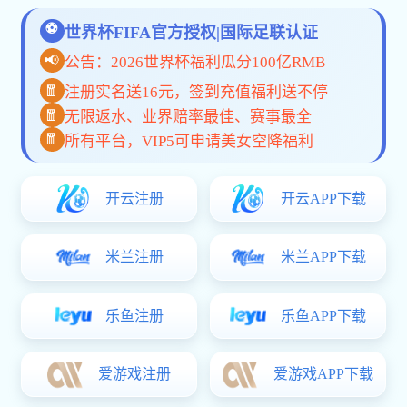
手机App
网页版
意甲第32轮最佳阵容揭晓马库斯图
拉姆与邓弗里斯领衔小麦入选
2026-06-04 12:34
65 次阅读
首页
/
体育动态
在意甲第32轮的比赛中，最佳阵容的揭晓引起了广泛