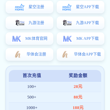
关注。本轮的最佳阵容中，马库斯·图拉姆与邓弗里斯
的表现尤为突出，他们的出色发挥不仅帮助球队取得
了胜利，也让他们自己在个人荣誉上获得了认可。本
文将从四个方面对这一事件进行深入分析，包括球员
表现、战术安排、团队协作以及未来展望，力求全面
呈现此次最佳阵容的意义和影响。
1、球员表现凸显实力
在本轮比赛中，马库斯·图拉姆再次展现了他的得分能
力和跑动能力。他在场上的灵活性和敏锐度，使他能
够抓住每一个进攻机会，为球队贡献关键进球。此
外，他在比赛中的带球突破和传球选择也显示出了极
高的足球智商，这也是他入选最佳阵容的重要原因之
一。