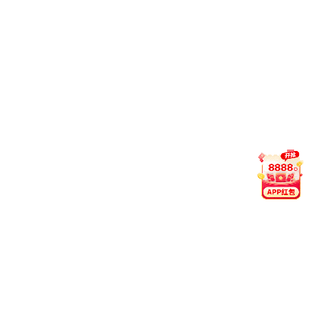
的战术安排和紧密团结的团队合作，他们共同推动着
赛事向前发展，为广大足球爱好者奉献了一场又一场
精彩纷呈的较量。
可以预见，在接下来的比赛中，这些优异表现将激励
更多年轻人才脱颖而出，同时也会促使各大俱乐部更
加注重人才培养与引援策略，从而推动整个联赛迈向
更高层次的发展。因此，我们期待看到更多像图拉姆
和邓弗里斯这样的杰出新星诞生，并共同书写意甲的
新篇章！
上一篇：
半场罚球数据揭示差距马刺罚球命…