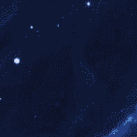
于团队成员之间默契程度。在这个过程中，每位球员都必须明白
都应该保持团结，共同面对每一个挑战。这种思想可以帮助76人
其他球员更需要站出来承担责任，通过有效沟通与配合来弥补短
术
们却可能成为决定胜负的重要因素。奎塔的不担心态度实际上是
力。
总能够为团队注入正能量，让大家更集中注意力于比赛本身，而
一支充满斗志且毫不畏惧挑战的队伍。