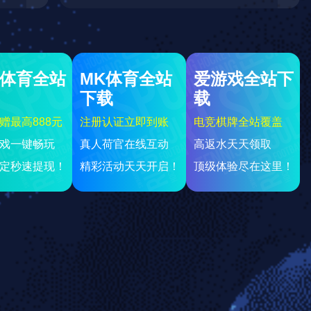
体素质，使他成为联盟中最具威胁性的内线
自身能力和团队配合的信心。这种态度无疑
这不仅是对自身实力的一种肯定，也是对整
助他们更好地应对压力。在即将到来的比赛
得胜利。这种认识让他在面对强敌时更加从