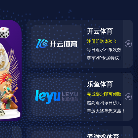
注册入口
育赛事与数据服务
 支持
APP下载
与
网页使用
，每日同步
掌握比赛节奏。