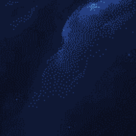
方都会面临紧张局势，而如何利用心理优势则成了各队教练需要
到突破口，从而创造机会逆转局势。
表态，不仅反映了他的自信，也揭示出了76人面临挑战时所需展
，以应对各种复杂情况，实现既定目标。
搏精神的球队，在未来赛事中的表现。不管结果如何，只要每位