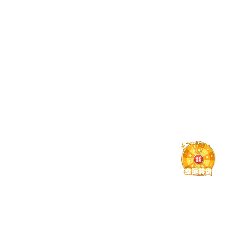
尽管两人展现出的“超能力”形式迥异，但均可归结为
一种非凡技艺及良好的身体条件。同时，他们也善于
利用这些优势来帮助球队达成目标。因此，他们在赛
场上的每一次突破，都不仅仅是个人英雄主义，而是
完整战术体系的一部分，是团队胜利不可或缺的一
环。
4、精神力量与职业生涯
C罗在职业生涯中遇到过许多挫折，包括伤病、失利
等，但正是这些经历锻造了他的坚韧性格。他总能从
失败中汲取经验教训，以更强大的姿态迎接下一次挑
战。这种精神力量，让他无论年纪多大依旧活跃于最
高水平赛事之中。
反观内马尔，同样经历过转会风波和外界压力，却始