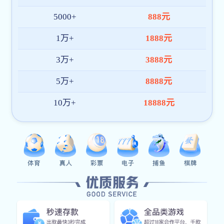
刻苦训练实现梦想的决心。他相信自己的努力可以改
变命运，这种信念使他能够在逆境中坚持不懈。
相较之下，内马尔则更加注重团队合作与友谊，他认
为与队友之间的默契是赢得比赛的重要因素。在比赛
中，他经常通过积极沟通来增强团队凝聚力，从而提
升整体表现。这种团队意识让他不仅仅关注个人成
绩，更加关注集体荣誉。
这种不同的心理素质使得两人即便身处同样艰难困苦
时，也能以各自方式克服困难。无论是C罗那种孤独
奋斗的强大意志，还是内马尔那种依靠团队支持走向
成功的策略，都充分体现了信仰对运动员心理状态的
重要影响。
2、成就背后的付出