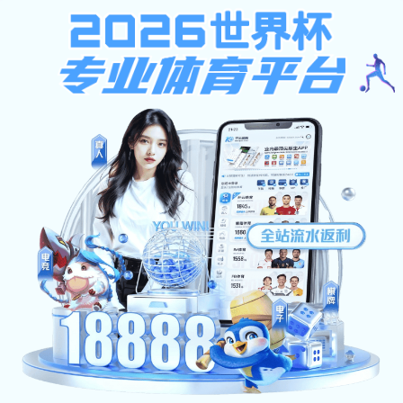
注册入口
华体会网页版
APP与网页版入
口｜畅享全球体育赛事与数据
服务
欢迎访问
华体会网页版
，提供全面覆盖足球、
篮球、电竞等项目的赛事资讯与数据内容， 支
持
APP下载
与
网页使用
，每日同步更新千场比
赛，聚焦热门体育内容， 助您轻松获取赛事动
态，掌握比赛节奏。