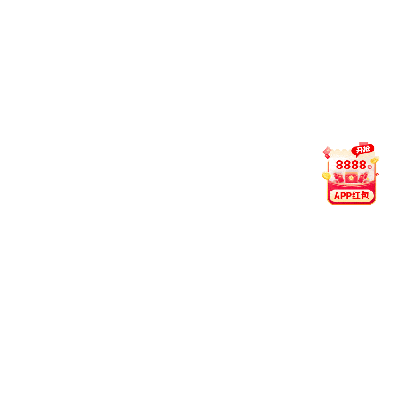
最后，希望更多年轻运动员能从中获得启发，在追求
梦想道路上勇敢前行。同时，也期待未来他们能够继
续展现出更精彩、更具感染力的比赛，让更多人爱上
足球这项伟大的运动!
上一篇：
伊戈尔蒂亚戈深度解析C罗内马尔…
下一篇：
杰伦布朗表达对史蒂文斯的深厚情