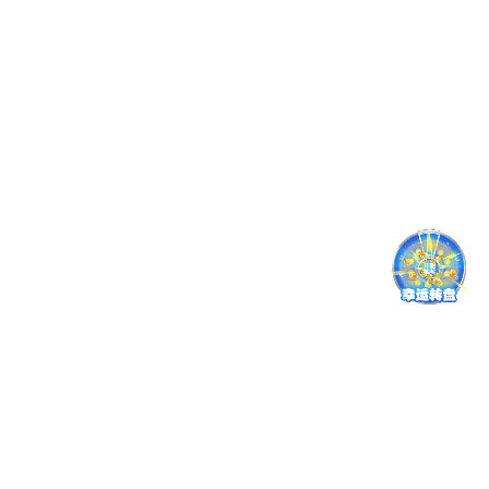
赛事充满期待，而球迷们则为能够再次看到这位优秀
球员而欢呼雀跃，这份情感无疑增强了整个团队凝聚
力。
4、事件影响及启示
王振澳时隔13个月重返赛场，不仅意味着个人职业生
涯的新起点，同时也给整个球队带来了新的希望。这
次事件传递出的信息是，只要坚持不懈，就一定能克
服困难，实现目标。这对于年轻球员而言，是一种积
极向上的激励，同时也是对于体育精神的一次深刻诠
释。
与此同时，此事件也引发了人们对运动员健康管理和
心理调适的重要性关注。当今社会越来越多运动员面
临各种各样的不确定性和压力，因此加强心理辅导以